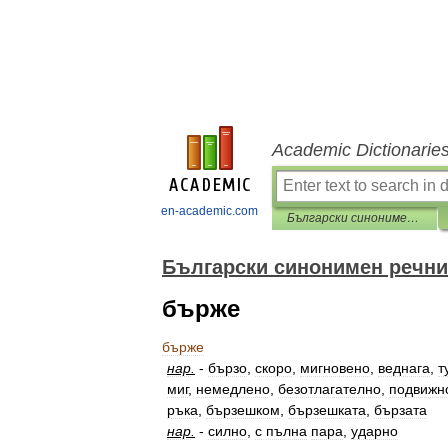
Academic Dictionarie
en-academic.com
Български синонимен речник
Български синонимен речни
бърже
бърже
нар
.
-
бързо
,
скоро
,
мигновено
,
веднага
,
т
миг
,
немедлено
,
безотлагателно
,
подвижн
ръка
,
бързешком
,
бързешката
,
бързата
нар
.
-
силно
,
с
пълна
пара
,
ударно