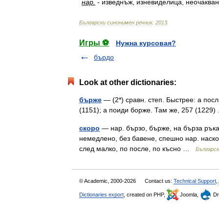
нар
.
-
изведнъж
,
изневиделица
,
неочаква
Български
синонимен
речник
.
2013
.
Игры ⚽
Нужна курсовая?
бърдо
Look at other dictionaries:
бърже
— (2*) сравн. степ. Быстрее: а пос
(1151); а поиди борже. Там же, 257 (122
скоро
— нар. бързо, бърже, на бърза ръка,
немедлено, без бавене, спешно нар. наско
след малко, по после, по късно …
Българск
© Academic, 2000-2026
Contact us:
Technical Support
,
Dictionaries export
, created on PHP,
Joomla,
Dr