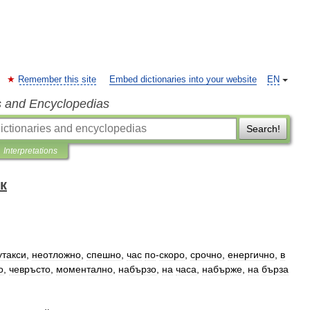
Remember this site
Embed dictionaries into your website
EN
s and Encyclopedias
Search!
Interpretations
к
утакси
,
неотложно
,
спешно
,
час
по
-
скоро
,
срочно
,
енергично
,
в
о
,
чевръсто
,
моментално
,
набързо
,
на
часа
,
набърже
,
на
бърза