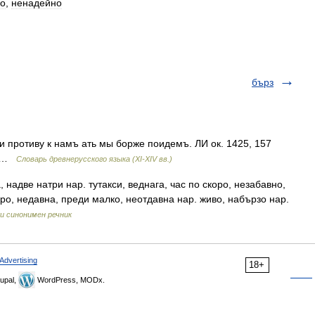
но
,
ненадейно
бърз
ли противу к намъ ать мы борже поидемъ. ЛИ ок. 1425, 157
9) …
Словарь древнерусского языка (XI-XIV вв.)
 надве натри нар. тутакси, веднага, час по скоро, незабавно,
ро, недавна, преди малко, неотдавна нар. живо, набързо нар.
и синонимен речник
Advertising
18+
upal,
WordPress, MODx.